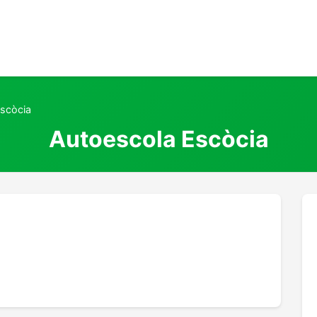
scòcia
Autoescola Escòcia