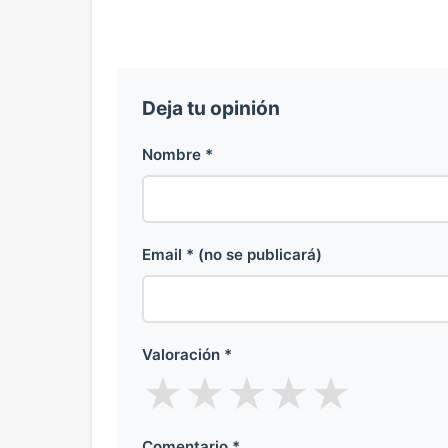
Deja tu opinión
Nombre *
Email * (no se publicará)
Valoración *
★
★
★
★
★
Comentario *