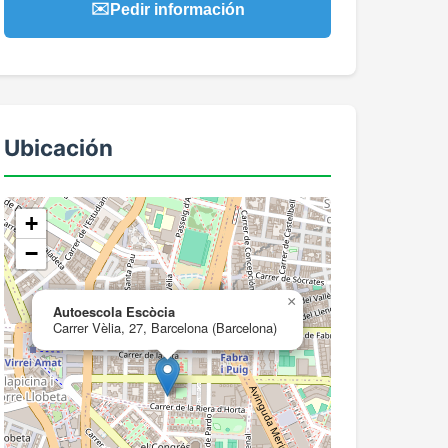
✉️
Pedir información
Ubicación
+
−
×
Autoescola Escòcia
Carrer Vèlia, 27, Barcelona (Barcelona)