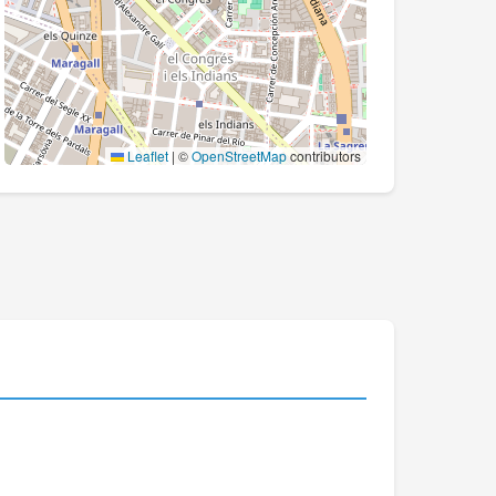
Leaflet
|
©
OpenStreetMap
contributors