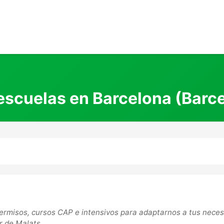
scuelas en Barcelona (Barc
ermisos, cursos CAP e intensivos para adaptarnos a tus nece
 de Malats, ...