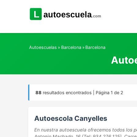
Autoescuelas
»
Barcelona
»
Barcelona
Autoe
88
resultados encontrados | Página 1 de 2
Autoescola Canyelles
En nuestra autoescuela ofrecemos todos los p
Antonio Machado, 16 (Tel: 934 276 125), Carrer