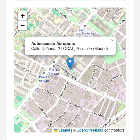
+
−
×
Autoescuela Acrópolis
Calle Doñana, 2 LOCAL, Alcorcón (Madrid)
Leaflet
|
©
OpenStreetMap
contributors