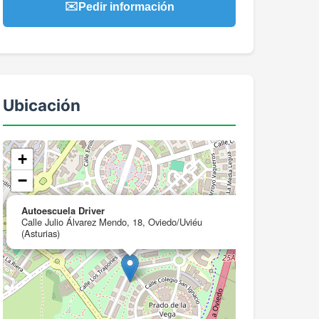
✉️
Pedir información
Ubicación
+
−
×
Autoescuela Driver
Calle Julio Álvarez Mendo, 18, Oviedo/Uviéu
(Asturias)