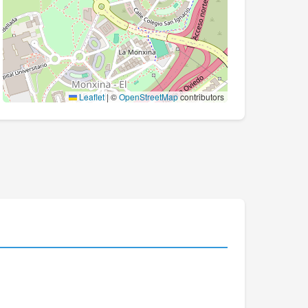
Leaflet
|
©
OpenStreetMap
contributors