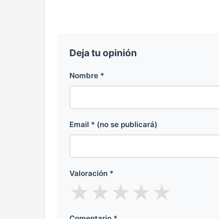
Deja tu opinión
Nombre *
Email * (no se publicará)
Valoración *
★
★
★
★
★
Comentario *