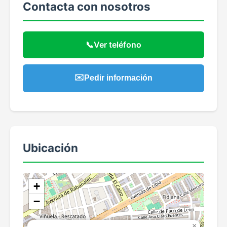
Contacta con nosotros
📞
Ver teléfono
✉️
Pedir información
Ubicación
+
−
×