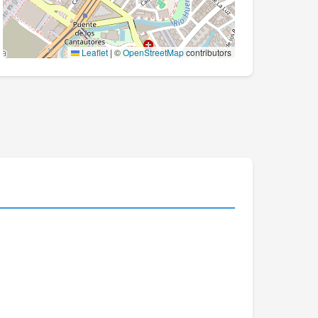
Leaflet
|
©
OpenStreetMap
contributors