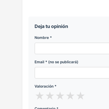
Deja tu opinión
Nombre *
Email * (no se publicará)
Valoración *
★
★
★
★
★
Comentario *