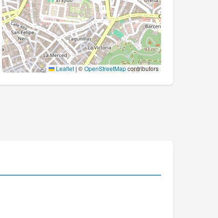
Leaflet
|
©
OpenStreetMap
contributors