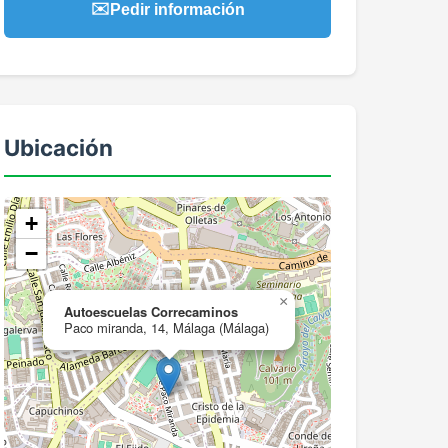
✉️
Pedir información
Ubicación
+
−
×
Autoescuelas Correcaminos
Paco miranda, 14, Málaga (Málaga)