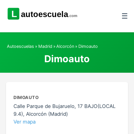
☰
Autoescuelas
»
Madrid
»
Alcorcón
»
Dimoauto
Dimoauto
DIMOAUTO
Calle Parque de Bujaruelo, 17 BAJO(LOCAL
9.4), Alcorcón (Madrid)
Ver mapa