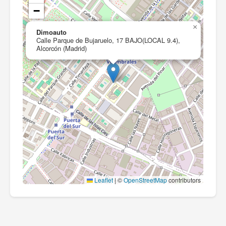
−
×
Dimoauto
Calle Parque de Bujaruelo, 17 BAJO(LOCAL 9.4),
Alcorcón (Madrid)
Leaflet
|
©
OpenStreetMap
contributors