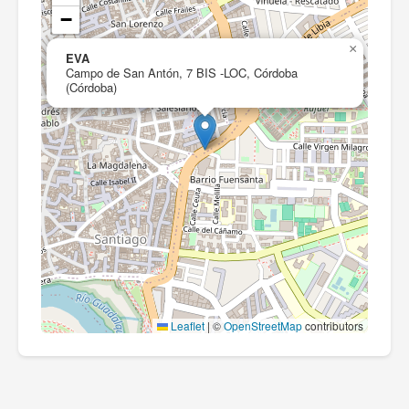
−
×
EVA
Campo de San Antón, 7 BIS -LOC, Córdoba
(Córdoba)
Leaflet
|
©
OpenStreetMap
contributors