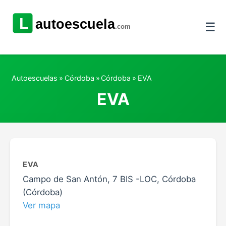
☰
Autoescuelas
»
Córdoba
»
Córdoba
»
EVA
EVA
EVA
Campo de San Antón, 7 BIS -LOC, Córdoba
(Córdoba)
Ver mapa