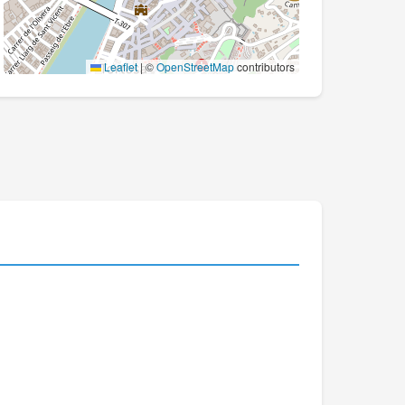
Leaflet
|
©
OpenStreetMap
contributors