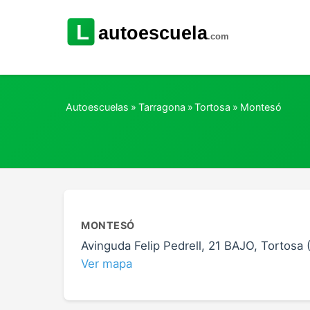
Autoescuelas
»
Tarragona
»
Tortosa
»
Montesó
MONTESÓ
Avinguda Felip Pedrell, 21 BAJO, Tortosa 
Ver mapa