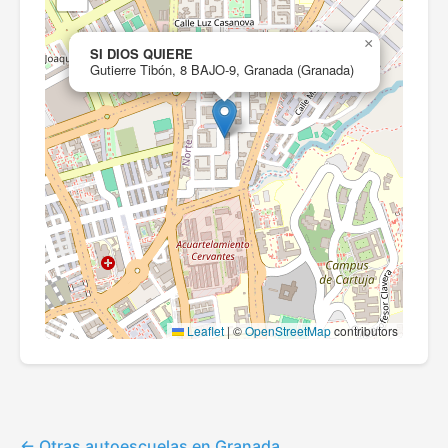
×
SI DIOS QUIERE
Gutierre Tibón, 8 BAJO-9, Granada (Granada)
Leaflet
|
©
OpenStreetMap
contributors
Otras autoescuelas en Granada