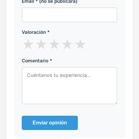
Email * (no se publicará)
Valoración *
★
★
★
★
★
Comentario *
Enviar opinión